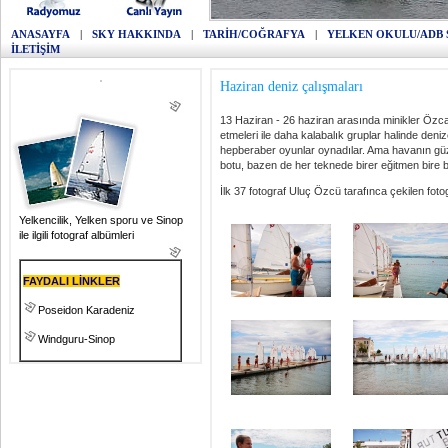
ANASAYFA
|
SKY HAKKINDA
|
TARİH/COĞRAFYA
|
YELKEN OKULU/ADB 
İLETİŞİM
Haziran deniz çalışmaları
13 Haziran - 26 haziran arasında minikler Öz
etmeleri ile daha kalabalık gruplar halinde de
hepberaber oyunlar oynadılar. Ama havanın güze
botu, bazen de her teknede birer eğitmen bire bi
İlk 37 fotograf Uluç Özcü tarafınca çekilen fotog
Yelkencilik, Yelken sporu ve Sinop
ile ilgili fotograf albümleri
FAYDALI LİNKLER
Poseidon Karadeniz
Windguru-Sinop