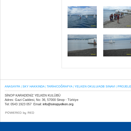
ANASAYFA
SKY HAKKINDA
TARİH/COĞRAFYA
YELKEN OKULU/ADB SINAVI
PROJEL
|
|
|
|
SİNOP KARADENİZ YELKEN KULÜBÜ
Adres: Gazi Caddesi, No: 36, 57000 Sinop - Türkiye
Tel: 0543 1923 057 Email:
info@sinopyelken.org