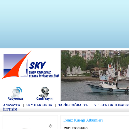
ANASAYFA
|
SKY HAKKINDA
|
TARİH/COĞRAFYA
|
YELKEN OKULU/ADB 
İLETİŞİM
Deniz Küreği Albümleri
2011 Etkinlikleri