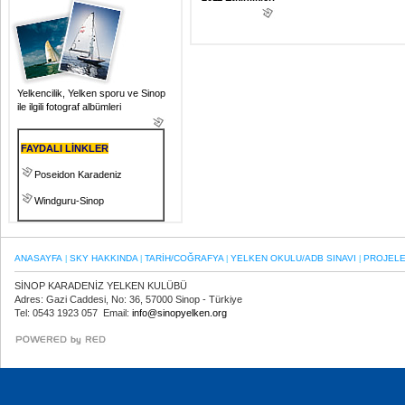
Yelkencilik, Yelken sporu ve Sinop
ile ilgili fotograf albümleri
FAYDALI LİNKLER
Poseidon Karadeniz
Windguru-Sinop
ANASAYFA
SKY HAKKINDA
TARİH/COĞRAFYA
YELKEN OKULU/ADB SINAVI
PROJEL
|
|
|
|
SİNOP KARADENİZ YELKEN KULÜBÜ
Adres: Gazi Caddesi, No: 36, 57000 Sinop - Türkiye
Tel: 0543 1923 057 Email:
info@sinopyelken.org