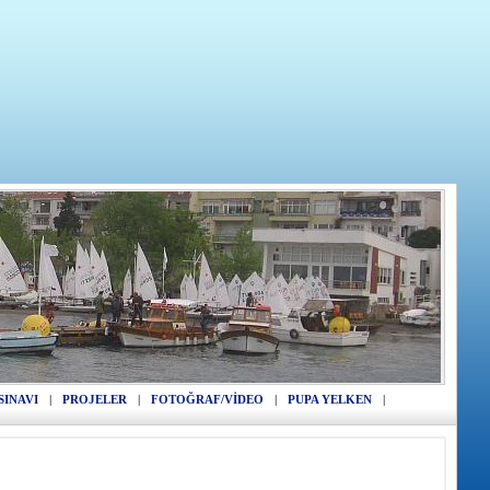
SINAVI
|
PROJELER
|
FOTOĞRAF/VİDEO
|
PUPA YELKEN
|