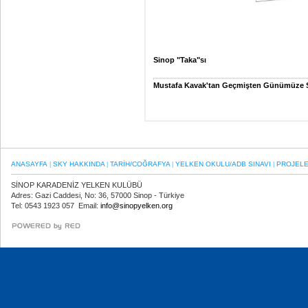
Sinop "Taka"sı
Mustafa Kavak'tan Geçmişten Günümüze 
ANASAYFA
SKY HAKKINDA
TARİH/COĞRAFYA
YELKEN OKULU/ADB SINAVI
PROJEL
|
|
|
|
SİNOP KARADENİZ YELKEN KULÜBÜ
Adres: Gazi Caddesi, No: 36, 57000 Sinop - Türkiye
Tel: 0543 1923 057 Email:
info@sinopyelken.org