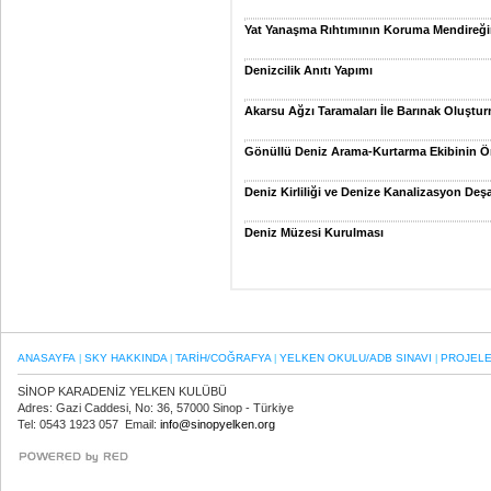
Yat Yanaşma Rıhtımının Koruma Mendireği
Denizcilik Anıtı Yapımı
Akarsu Ağzı Taramaları İle Barınak Oluştu
Gönüllü Deniz Arama-Kurtarma Ekibinin Ö
Deniz Kirliliği ve Denize Kanalizasyon Deş
Deniz Müzesi Kurulması
ANASAYFA
SKY HAKKINDA
TARİH/COĞRAFYA
YELKEN OKULU/ADB SINAVI
PROJEL
|
|
|
|
SİNOP KARADENİZ YELKEN KULÜBÜ
Adres: Gazi Caddesi, No: 36, 57000 Sinop - Türkiye
Tel: 0543 1923 057 Email:
info@sinopyelken.org