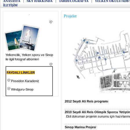
ANASAYFA
|
SKY HAKKINDA
|
TARİH/COĞRAFYA
|
YELKEN OKULU/ADB 
İLETİŞİM
Projeler
Yelkencilik, Yelken sporu ve Sinop
ile ilgili fotograf albümleri
FAYDALI LİNKLER
Poseidon Karadeniz
Windguru-Sinop
2012 Seydi Ali Reis programı
2010 Seydi Ali Reis Olimpik Sporcu Yetişt
Ekli dokuman projenin sunumu için hazırlanmış 
Sinop Marina Projesi