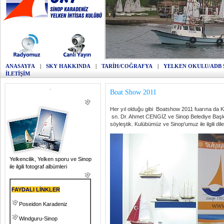
ANASAYFA
|
SKY HAKKINDA
|
TARİH/COĞRAFYA
|
YELKEN OKULU/ADB 
İLETİŞİM
Boat Show 2011
Her yıl olduğu gibi Boatshow 2011 fuarına da K
sn. Dr. Ahmet CENGİZ ve Sinop Belediye Başkanı 
söyleştik. Kulübümüz ve Sinop'umuz ile ilgili dil
Yelkencilik, Yelken sporu ve Sinop
ile ilgili fotograf albümleri
FAYDALI LİNKLER
Poseidon Karadeniz
Windguru-Sinop