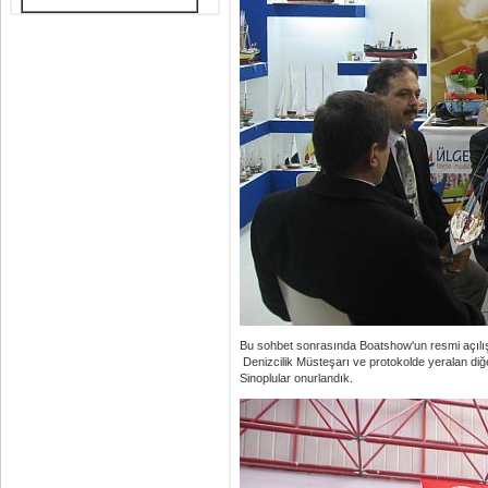
Bu sohbet sonrasında Boatshow'un resmi açılış 
Denizcilik Müsteşarı ve protokolde yeralan diğer 
Sinoplular onurlandık.