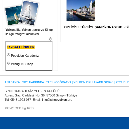
OPTİMİST TÜRKİYE ŞAMPİYONASI 2015-S
Yelkencilik, Yelken sporu ve Sinop
ile ilgili fotograf albümleri
FAYDALI LİNKLER
Poseidon Karadeniz
Windguru-Sinop
ANASAYFA
SKY HAKKINDA
TARİH/COĞRAFYA
YELKEN OKULU/ADB SINAVI
PROJEL
|
|
|
|
SİNOP KARADENİZ YELKEN KULÜBÜ
Adres: Gazi Caddesi, No: 36, 57000 Sinop - Türkiye
Tel: 0543 1923 057 Email:
info@sinopyelken.org