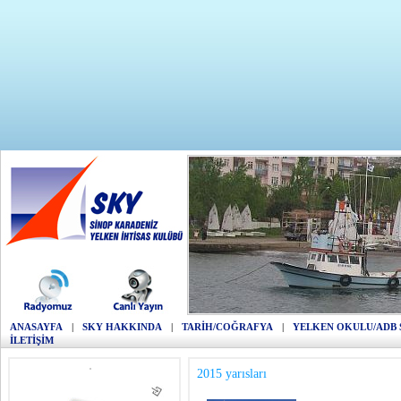
ANASAYFA
|
SKY HAKKINDA
|
TARİH/COĞRAFYA
|
YELKEN OKULU/ADB 
İLETİŞİM
2015 yarısları