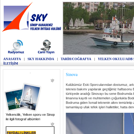
ANASAYFA
|
SKY HAKKINDA
|
TARİH/COĞRAFYA
|
YELKEN OKULU/ADB 
İLETİŞİM
Sinova
Kulübümüz Eski Sporcularından dostumuz, arkada
teknesi bakımı yapılarak geçtiğimiz haftasonu 
türkiyede aradığı Sinovayı bu sene Bodrumda b
limanına kayıtlı ve muhtemelen çoğunlukla Bod
Bodruma giden İsmail teknenin altını temizletip z
tamamlayıp ufak tefek işleri hallettiler, hatta de
Yelkencilik, Yelken sporu ve Sinop
ile ilgili fotograf albümleri
FAYDALI LİNKLER