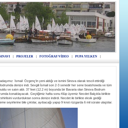
SINAVI
|
PROJELER
|
FOTOĞRAF/VİDEO
|
PUPA YELKEN
|
şımız İsmail Özgenç'in yeni aldığı ve ismini Sinova olarak tescil ettirdiği
Bodrumda denize indi. Sevgili İsmail son 2-3 senedir her sene boatshowda ve tüm
uldu ve satın aldı. 37 feet (12.2 m) boyunda bir Bavaria olan Sinova Bodrum
rumda konaklayacak. Geçtiğimiz hafta sonu Klüp üyemiz Necdet Balçıkla birlikte
ehirlisini vurdurduktan sonra denize indirdi. Necdet ile birlikte eksik gediği
neme seyirlerine bile çıktılar, ayıbacağı yapıp 9 knot rüzgarda 6 mil sürate ulaştılar.