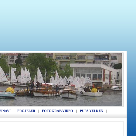
SINAVI
|
PROJELER
|
FOTOĞRAF/VİDEO
|
PUPA YELKEN
|