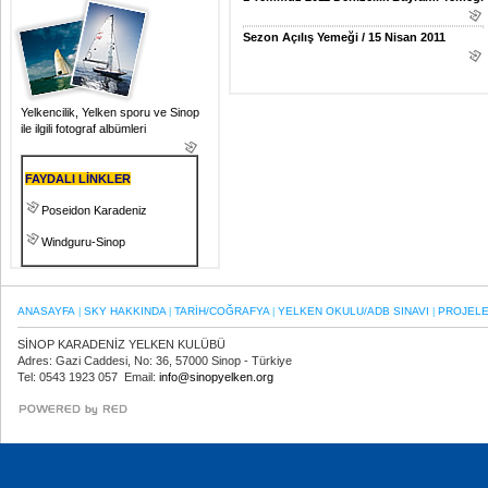
Sezon Açılış Yemeği / 15 Nisan 2011
Yelkencilik, Yelken sporu ve Sinop
ile ilgili fotograf albümleri
FAYDALI LİNKLER
Poseidon Karadeniz
Windguru-Sinop
ANASAYFA
SKY HAKKINDA
TARİH/COĞRAFYA
YELKEN OKULU/ADB SINAVI
PROJEL
|
|
|
|
SİNOP KARADENİZ YELKEN KULÜBÜ
Adres: Gazi Caddesi, No: 36, 57000 Sinop - Türkiye
Tel: 0543 1923 057 Email:
info@sinopyelken.org