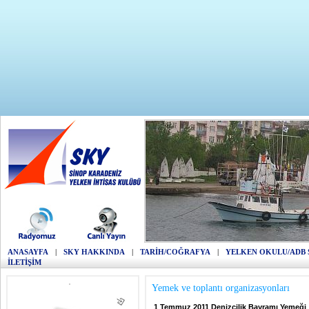
ANASAYFA
|
SKY HAKKINDA
|
TARİH/COĞRAFYA
|
YELKEN OKULU/ADB 
İLETİŞİM
Yemek ve toplantı organizasyonları
1 Temmuz 2011 Denizcilik Bayramı Yemeği