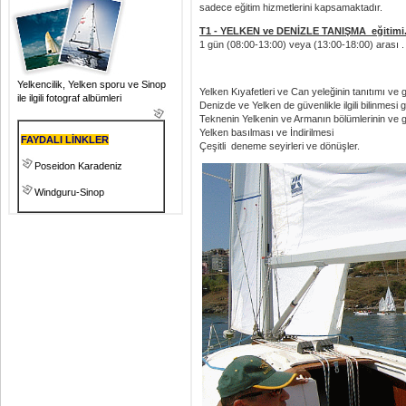
sadece eğitim hizmetlerini kapsamaktadır.
T1 - YELKEN ve DENİZLE TANIŞMA eğitimi
1 gün (08:00-13:00) veya (13:00-18:00) arası . 1
Yelkencilik, Yelken sporu ve Sinop
Yelken Kıyafetleri ve Can yeleğinin tanıtımı ve g
ile ilgili fotograf albümleri
Denizde ve Yelken de güvenlikle ilgili bilinmesi 
Teknenin Yelkenin ve Armanın bölümlerinin ve gö
Yelken basılması ve İndirilmesi
FAYDALI LİNKLER
Çeşitli deneme seyirleri ve dönüşler.
Poseidon Karadeniz
Windguru-Sinop