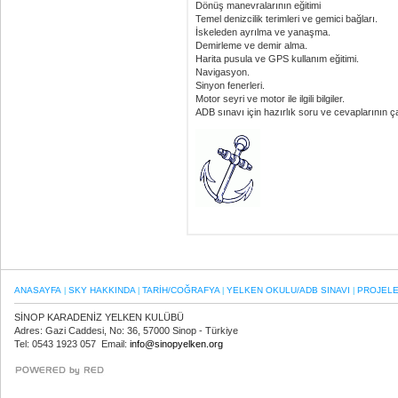
Dönüş manevralarının eğitimi
Temel denizcilik terimleri ve gemici bağları.
İskeleden ayrılma ve yanaşma.
Demirleme ve demir alma.
Harita pusula ve GPS kullanım eğitimi.
Navigasyon.
Sinyon fenerleri.
Motor seyri ve motor ile ilgili bilgiler.
ADB sınavı için hazırlık soru ve cevaplarının ça
ANASAYFA
SKY HAKKINDA
TARİH/COĞRAFYA
YELKEN OKULU/ADB SINAVI
PROJEL
|
|
|
|
SİNOP KARADENİZ YELKEN KULÜBÜ
Adres: Gazi Caddesi, No: 36, 57000 Sinop - Türkiye
Tel: 0543 1923 057 Email:
info@sinopyelken.org