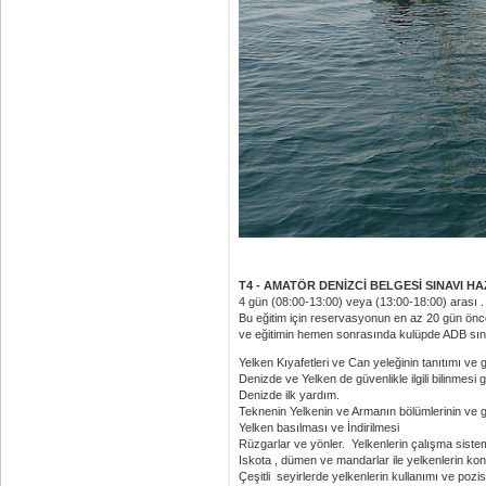
T4 - AMATÖR DENİZCİ BELGESİ SINAVI HAZ
4 gün (08:00-13:00) veya (13:00-18:00) arası . 
Bu eğitim için reservasyonun en az 20 gün ö
ve eğitimin hemen sonrasında kulüpde ADB sın
Yelken Kıyafetleri ve Can yeleğinin tanıtımı ve g
Denizde ve Yelken de güvenlikle ilgili bilinmesi 
Denizde ilk yardım.
Teknenin Yelkenin ve Armanın bölümlerinin ve gö
Yelken basılması ve İndirilmesi
Rüzgarlar ve yönler. Yelkenlerin çalışma sistem
Iskota , dümen ve mandarlar ile yelkenlerin kontr
Çeşitli seyirlerde yelkenlerin kullanımı ve pozis