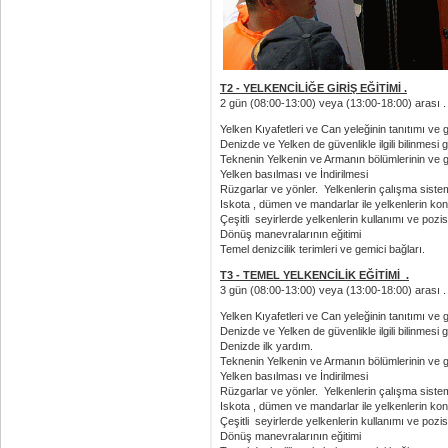
T2 - YELKENCİLİĞE GİRİŞ EĞİTİMİ .
2 gün (08:00-13:00) veya (13:00-18:00) arası . 2
Yelken Kıyafetleri ve Can yeleğinin tanıtımı ve g
Denizde ve Yelken de güvenlikle ilgili bilinmesi 
Teknenin Yelkenin ve Armanın bölümlerinin ve gö
Yelken basılması ve İndirilmesi
Rüzgarlar ve yönler. Yelkenlerin çalışma sistem
Iskota , dümen ve mandarlar ile yelkenlerin kontr
Çeşitli seyirlerde yelkenlerin kullanımı ve pozis
Dönüş manevralarının eğitimi
Temel denizcilik terimleri ve gemici bağları.
T3 - TEMEL YELKENCİLİK EĞİTİMİ .
3 gün (08:00-13:00) veya (13:00-18:00) arası . 3
Yelken Kıyafetleri ve Can yeleğinin tanıtımı ve g
Denizde ve Yelken de güvenlikle ilgili bilinmesi 
Denizde ilk yardım.
Teknenin Yelkenin ve Armanın bölümlerinin ve gö
Yelken basılması ve İndirilmesi
Rüzgarlar ve yönler. Yelkenlerin çalışma sistem
Iskota , dümen ve mandarlar ile yelkenlerin kontr
Çeşitli seyirlerde yelkenlerin kullanımı ve pozis
Dönüş manevralarının eğitimi