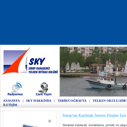
ANASAYFA
|
SKY HAKKINDA
|
TARİH/COĞRAFYA
|
YELKEN OKULU/ADB 
İLETİŞİM
Sinop'tan Katılmak İsteyen Ekipler İçin
Sinoptan katılarak konaklama, yemek ve ulaşım i