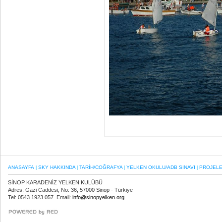
ANASAYFA
SKY HAKKINDA
TARİH/COĞRAFYA
YELKEN OKULU/ADB SINAVI
PROJEL
|
|
|
|
SİNOP KARADENİZ YELKEN KULÜBÜ
Adres: Gazi Caddesi, No: 36, 57000 Sinop - Türkiye
Tel: 0543 1923 057 Email:
info@sinopyelken.org