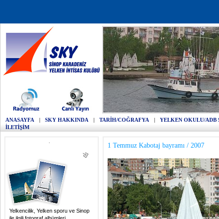
ANASAYFA
|
SKY HAKKINDA
|
TARİH/COĞRAFYA
|
YELKEN OKULU/ADB 
İLETİŞİM
1 Temmuz Kabotaj bayramı / 2007
Yelkencilik, Yelken sporu ve Sinop
ile ilgili fotograf albümleri