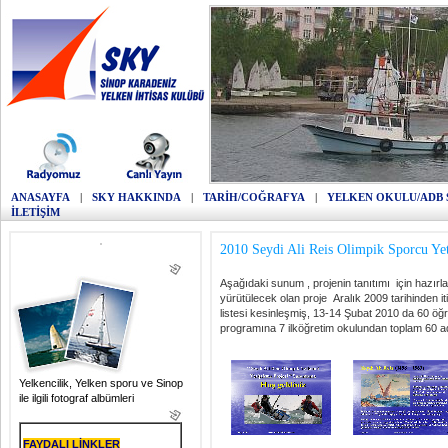
ANASAYFA
|
SKY HAKKINDA
|
TARİH/COĞRAFYA
|
YELKEN OKULU/ADB 
İLETİŞİM
2010 Seydi Ali Reis Olimpik Sporcu Ye
Aşağıdaki sunum , projenin tanıtımı için hazır
yürütülecek olan proje Aralık 2009 tarihinden it
listesi kesinleşmiş, 13-14 Şubat 2010 da 60 öğren
programına 7 ilköğretim okulundan toplam 60 ad
Yelkencilik, Yelken sporu ve Sinop
ile ilgili fotograf albümleri
FAYDALI LİNKLER