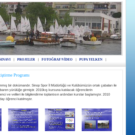
SINAVI
|
PROJELER
|
FOTOĞRAF/VİDEO
|
PUPA YELKEN
|
tiştirme Programı
lanmış bir dokümandır. Sinop Spor İl Müdürlüğü ve Kulübümüzün ortak çabaları ile
ibaren yürülüğe girmiştir. 2010kış kursuna katılacak öğrencilerin
ci ve velileri ile bilgilendirme toplantısın ardından kurslar başlamıştır. 2010
ay öğrenci katılmıştır.