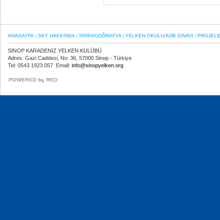
ANASAYFA
SKY HAKKINDA
TARİH/COĞRAFYA
YELKEN OKULU/ADB SINAVI
PROJEL
|
|
|
|
SİNOP KARADENİZ YELKEN KULÜBÜ
Adres: Gazi Caddesi, No: 36, 57000 Sinop - Türkiye
Tel: 0543 1923 057 Email:
info@sinopyelken.org