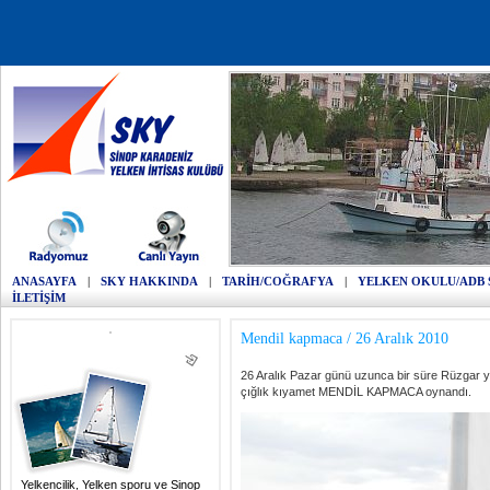
ANASAYFA
|
SKY HAKKINDA
|
TARİH/COĞRAFYA
|
YELKEN OKULU/ADB 
İLETİŞİM
Mendil kapmaca / 26 Aralık 2010
26 Aralık Pazar günü uzunca bir süre Rüzgar y
çığlık kıyamet MENDİL KAPMACA oynandı.
Yelkencilik, Yelken sporu ve Sinop