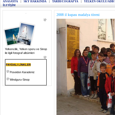
ANASAYFA
|
SKY HAKKINDA
|
TARİH/COĞRAFYA
|
YELKEN OKULU/ADB 
İLETİŞİM
2008 il kupası madalya töreni
Yelkencilik, Yelken sporu ve Sinop
ile ilgili fotograf albümleri
FAYDALI LİNKLER
Poseidon Karadeniz
Windguru-Sinop