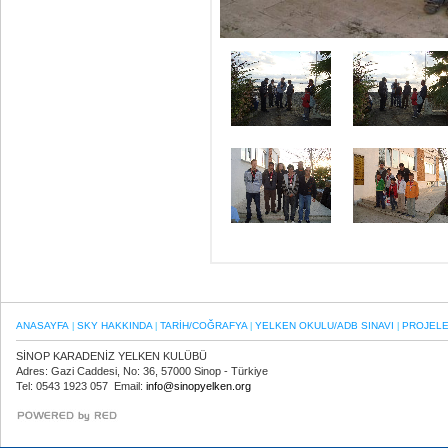
ANASAYFA
SKY HAKKINDA
TARİH/COĞRAFYA
YELKEN OKULU/ADB SINAVI
PROJEL
|
|
|
|
SİNOP KARADENİZ YELKEN KULÜBÜ
Adres: Gazi Caddesi, No: 36, 57000 Sinop - Türkiye
Tel: 0543 1923 057 Email:
info@sinopyelken.org